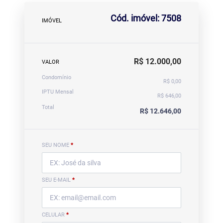
Cód. imóvel: 7508
IMÓVEL
R$ 12.000,00
VALOR
Condomínio
R$ 0,00
IPTU Mensal
R$ 646,00
Total
R$ 12.646,00
SEU NOME
*
SEU E-MAIL
*
CELULAR
*