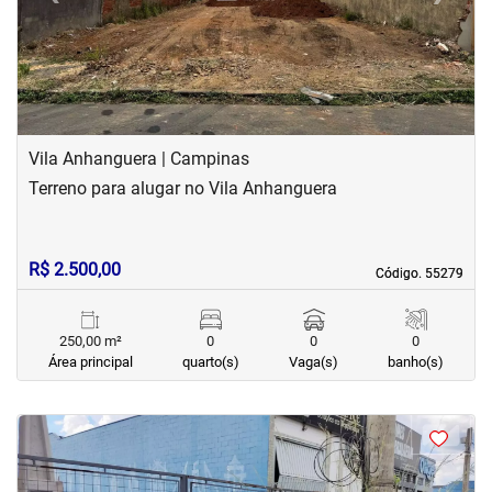
Vila Anhanguera | Campinas
Terreno para alugar no Vila Anhanguera
R$ 2.500,00
Código. 55279
Código. 55279
250,00 m²
0
0
0
Área principal
quarto(s)
Vaga(s)
banho(s)
<
<
<
<