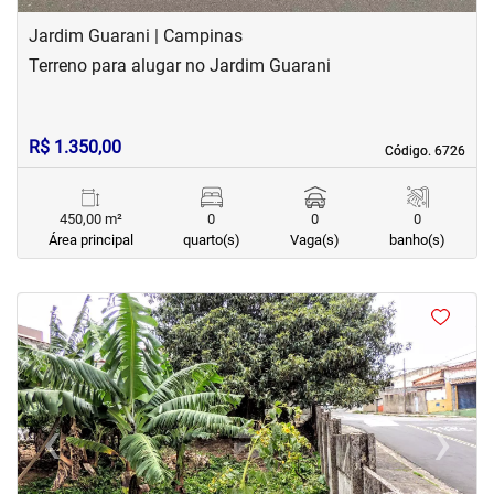
Jardim Guarani | Campinas
Terreno para alugar no Jardim Guarani
R$ 1.350,00
Código. 6726
Código. 6726
450,00 m²
0
0
0
Área principal
quarto(s)
Vaga(s)
banho(s)
<
<
<
<
‹
›
Previous
Next