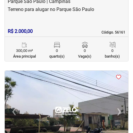
Parque São Paulo | Campinas
Terreno para alugar no Parque São Paulo
R$ 2.000,00
Código. 56161
Código. 56161
300,00 m²
0
0
0
Área principal
quarto(s)
Vaga(s)
banho(s)
<
<
<
<
‹
›
Previous
Next