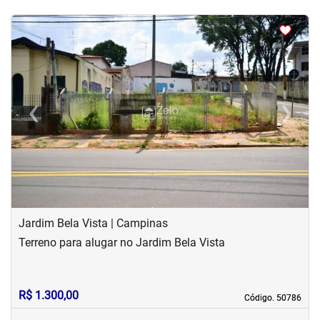
<
<
<
‹
›
Previous
Next
Jardim Bela Vista | Campinas
Terreno para alugar no Jardim Bela Vista
R$ 1.300,00
Código. 50786
Código. 50786