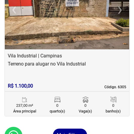
‹
›
Previous
Next
Vila Industrial | Campinas
Terreno para alugar no Vila Industrial
R$ 1.100,00
Código. 6305
Código. 6305
237,00 m²
0
0
0
Área principal
quarto(s)
Vaga(s)
banho(s)