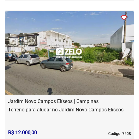
<
<
<
<
‹
›
Previous
Next
Jardim Novo Campos Elíseos | Campinas
Terreno para alugar no Jardim Novo Campos Elíseos
R$ 12.000,00
Código. 7508
Código. 7508