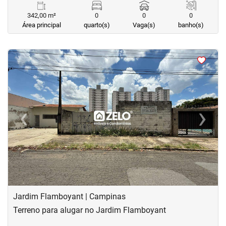
342,00 m²
0
0
0
Área principal
quarto(s)
Vaga(s)
banho(s)
<
<
<
<
‹
›
Previous
Next
Jardim Flamboyant | Campinas
Terreno para alugar no Jardim Flamboyant