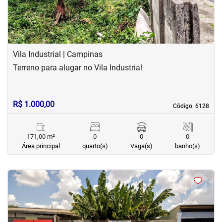
Vila Industrial | Campinas
Terreno para alugar no Vila Industrial
R$ 1.000,00
Código. 6128
Código. 6128
171,00 m²
0
0
0
Área principal
quarto(s)
Vaga(s)
banho(s)
<
<
<
<