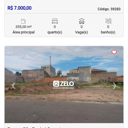
R$ 7.000,00
Código. 59283
Código. 59283
355,00 m²
0
0
0
Área principal
quarto(s)
Vaga(s)
banho(s)
<
<
‹
›
Previous
Next