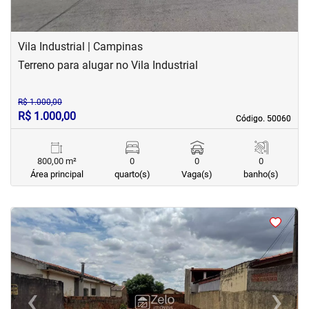
Vila Industrial | Campinas
Terreno para alugar no Vila Industrial
R$ 1.000,00
R$ 1.000,00
Código. 50060
Código. 50060
800,00 m²
0
0
0
Área principal
quarto(s)
Vaga(s)
banho(s)
<
<
<
<
‹
›
Previous
Next