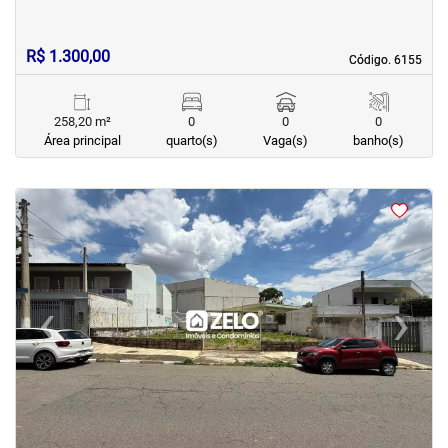
R$ 1.300,00
Código. 6155
Código. 6155
258,20 m²
0
0
0
Área principal
quarto(s)
Vaga(s)
banho(s)
<
<
<
<
‹
›
Previous
Next