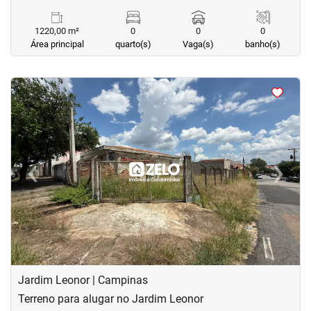
1220,00 m²
0
0
0
Área principal
quarto(s)
Vaga(s)
banho(s)
<
<
<
<
‹
›
Previous
Next
Jardim Leonor | Campinas
Terreno para alugar no Jardim Leonor