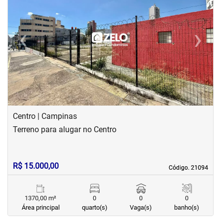
‹
›
Previous
Next
Centro | Campinas
Terreno para alugar no Centro
R$ 15.000,00
Código. 21094
Código. 21094
1370,00 m²
0
0
0
Área principal
quarto(s)
Vaga(s)
banho(s)