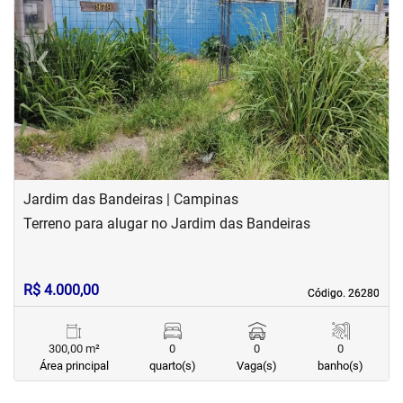
‹
›
Previous
Next
Jardim das Bandeiras | Campinas
Terreno para alugar no Jardim das Bandeiras
R$ 4.000,00
Código. 26280
Código. 26280
300,00 m²
0
0
0
Área principal
quarto(s)
Vaga(s)
banho(s)