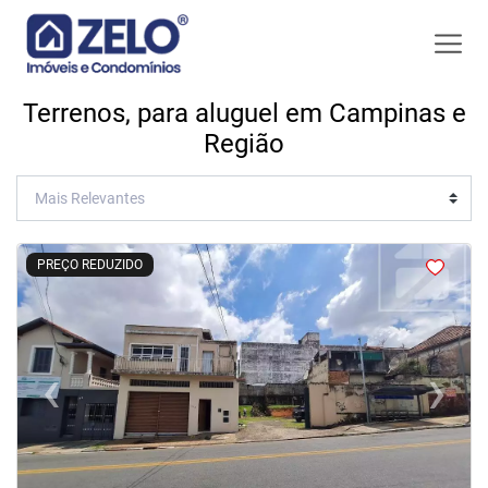
Terrenos, para aluguel em Campinas e
Região
<
<
<
PREÇO REDUZIDO
‹
›
Previous
Next