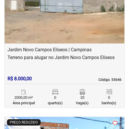
‹
›
Previous
Next
Jardim Novo Campos Elíseos | Campinas
Terreno para alugar no Jardim Novo Campos Elíseos
R$ 8.000,00
Código. 55646
Código. 55646
2000,00 m²
0
20
0
Área principal
quarto(s)
Vaga(s)
banho(s)
<
<
<
PREÇO REDUZIDO