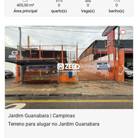
405,00 m²
0
0
0
Área principal
quarto(s)
Vaga(s)
banho(s)
<
<
<
<
‹
›
Previous
Next
Jardim Guanabara | Campinas
Terreno para alugar no Jardim Guanabara