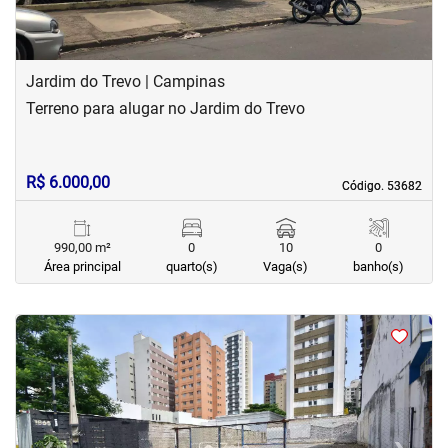
Jardim do Trevo | Campinas
Terreno para alugar no Jardim do Trevo
R$ 6.000,00
Código. 53682
Código. 53682
990,00 m²
0
10
0
Área principal
quarto(s)
Vaga(s)
banho(s)
<
<
<