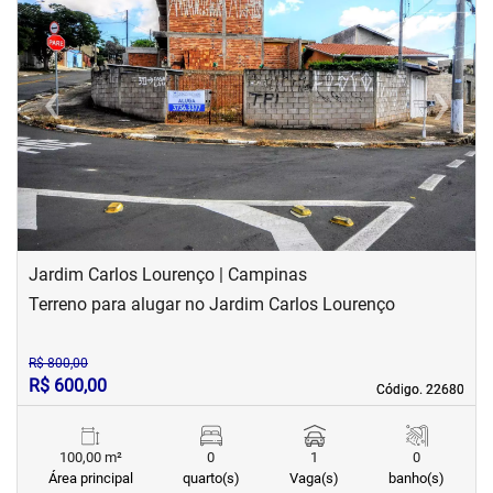
‹
›
Previous
Next
Jardim Carlos Lourenço | Campinas
Terreno para alugar no Jardim Carlos Lourenço
R$ 800,00
R$ 600,00
Código. 22680
Código. 22680
100,00 m²
0
1
0
Área principal
quarto(s)
Vaga(s)
banho(s)