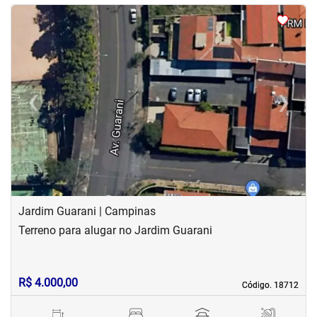
<
<
<
<
‹
›
Previous
Next
Jardim Guarani | Campinas
Terreno para alugar no Jardim Guarani
R$ 4.000,00
Código. 18712
Código. 18712