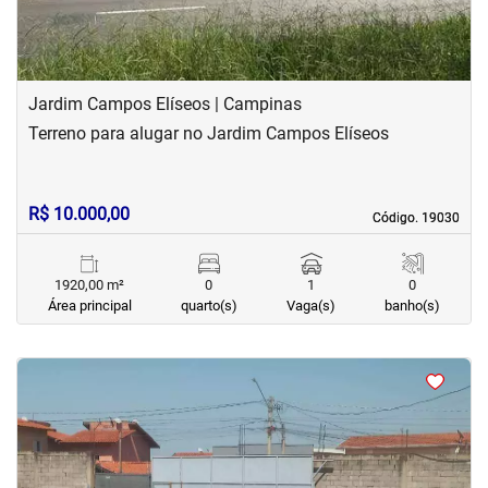
Jardim Campos Elíseos | Campinas
Terreno para alugar no Jardim Campos Elíseos
R$ 10.000,00
Código. 19030
Código. 19030
1920,00 m²
0
1
0
Área principal
quarto(s)
Vaga(s)
banho(s)
<
<
<