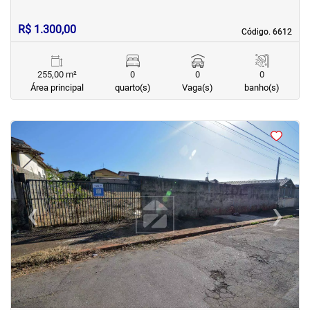
R$ 1.300,00
Código. 6612
Código. 6612
255,00 m²
0
0
0
Área principal
quarto(s)
Vaga(s)
banho(s)
<
<
<
<
‹
›
Previous
Next