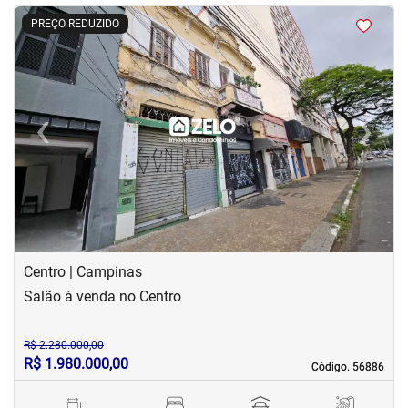
<
<
<
<
PREÇO REDUZIDO
‹
›
Previous
Next
Centro | Campinas
Salão à venda no Centro
R$ 2.280.000,00
R$ 1.980.000,00
Código. 56886
Código. 56886