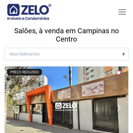
Salões, à venda em Campinas no
Centro
<
<
<
<
PREÇO REDUZIDO
‹
›
Previous
Next