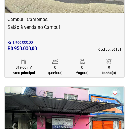
Cambuí | Campinas
Salão à venda no Cambuí
R$ 1.900.000,00
R$ 950.000,00
Código. 56151
Código. 56151
319,00 m²
0
0
0
Área principal
quarto(s)
Vaga(s)
banho(s)
<
<
<
<
‹
›
Previous
Next