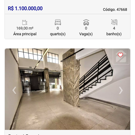
R$ 1.100.000,00
Código. 47668
Código. 47668
169,00 m²
0
0
4
Área principal
quarto(s)
Vaga(s)
banho(s)
<
<
<
<
‹
›
Previous
Next