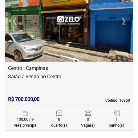
‹
›
Previous
Next
Centro | Campinas
Salão à venda no Centro
R$ 700.000,00
Código. 16950
Código. 16950
100,00 m²
0
0
1
Área principal
quarto(s)
Vaga(s)
banho(s)