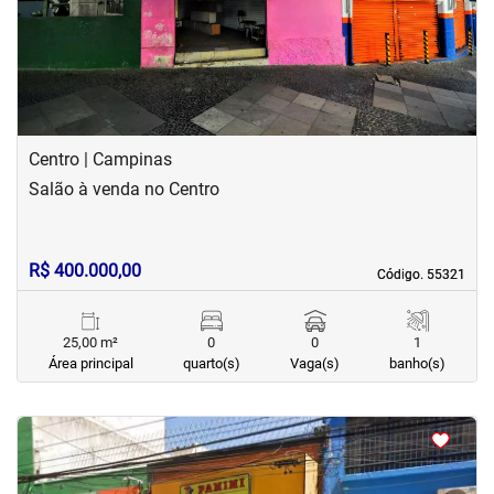
Centro | Campinas
Salão à venda no Centro
R$ 400.000,00
Código. 55321
Código. 55321
25,00 m²
0
0
1
Área principal
quarto(s)
Vaga(s)
banho(s)
<
<