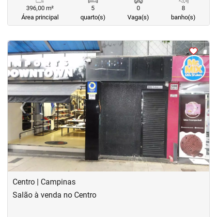
396,00 m²
5
0
8
Área principal
quarto(s)
Vaga(s)
banho(s)
<
<
<
<
‹
›
Previous
Next
Centro | Campinas
Salão à venda no Centro