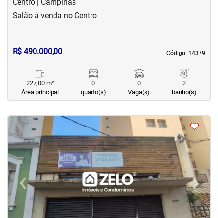
Centro | Campinas
Salão à venda no Centro
R$ 490.000,00
Código. 14379
Código. 14379
227,00 m²
0
0
2
Área principal
quarto(s)
Vaga(s)
banho(s)
<
<
<
<
‹
›
Previous
Next