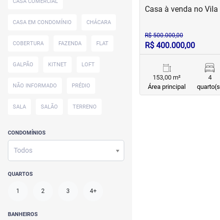
CASA COMERCIAL
Casa à venda no Vil
CASA EM CONDOMÍNIO
CHÁCARA
R$ 500.000,00
COBERTURA
FAZENDA
FLAT
R$ 400.000,00
GALPÃO
KITNET
LOFT
153,00 m²
4
NÃO INFORMADO
PRÉDIO
Área principal
quarto(s
SALA
SALÃO
TERRENO
CONDOMÍNIOS
Todos
QUARTOS
1
2
3
4+
BANHEIROS