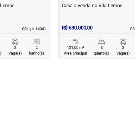
a Lemos
Casa à venda no Vila Lemos
R$ 630.000,00
Código. 14041
Código. 14041
Có
Có
2
2
131,00 m²
3
3
)
Vaga(s)
banho(s)
Área principal
quarto(s)
Vaga(s)