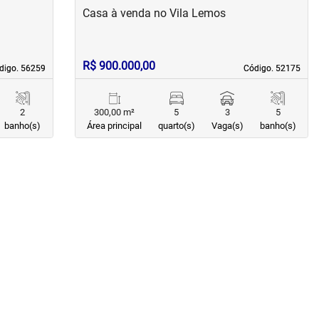
Casa à venda no Vila Lemos
R$ 900.000,00
digo. 56259
digo. 56259
Código. 52175
Código. 52175
2
300,00 m²
5
3
5
banho(s)
Área principal
quarto(s)
Vaga(s)
banho(s)