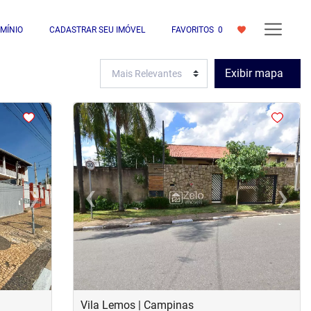
MÍNIO
CADASTRAR SEU IMÓVEL
FAVORITOS
0
Exibir mapa
<
<
<
<
›
‹
›
Next
Previous
Next
Vila Lemos | Campinas