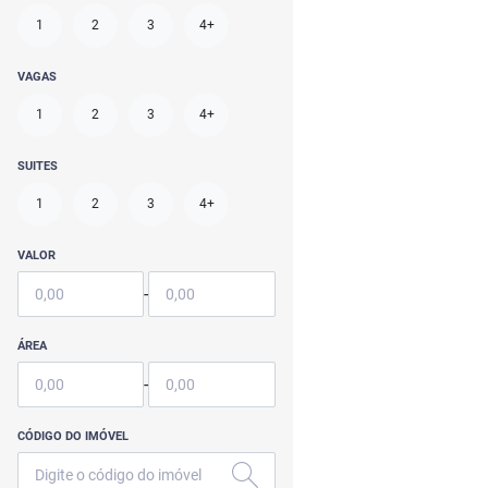
1
2
3
4+
VAGAS
1
2
3
4+
SUITES
1
2
3
4+
VALOR
-
ÁREA
-
CÓDIGO DO IMÓVEL