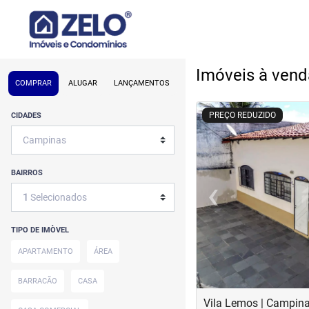
Imóveis à ven
COMPRAR
ALUGAR
LANÇAMENTOS
<
<
<
<
PREÇO REDUZIDO
CIDADES
BAIRROS
‹
1
Selecionados
Previous
TIPO DE IMÒVEL
APARTAMENTO
ÁREA
BARRACÃO
CASA
Vila Lemos | Campin