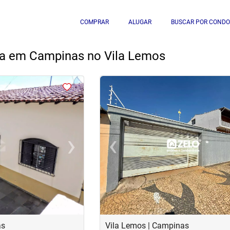
COMPRAR
ALUGAR
BUSCAR POR CONDO
da em Campinas no Vila Lemos
<
<
<
<
›
‹
Next
Previous
as
Vila Lemos | Campinas