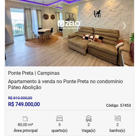
‹
›
Previous
Next
Ponte Preta | Campinas
Apartamento à venda no Ponte Preta no condomínio
Páteo Abolição
R$ 810.000,00
R$ 749.000,00
Código. 57453
Código. 57453
80,00 m²
3
2
2
Área principal
quarto(s)
Vaga(s)
banho(s)