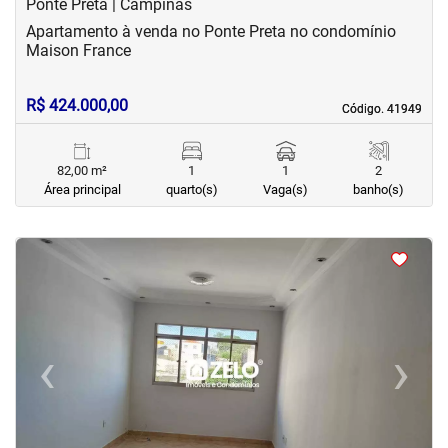
Ponte Preta | Campinas
Apartamento à venda no Ponte Preta no condomínio
Maison France
R$ 424.000,00
Código. 41949
Código. 41949
82,00 m²
1
1
2
Área principal
quarto(s)
Vaga(s)
banho(s)
<
<
<
<
‹
›
Previous
Next