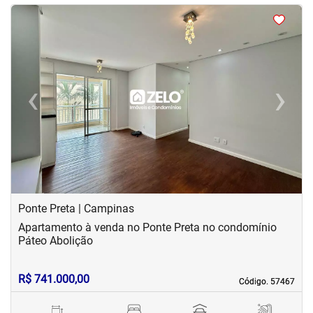
<
<
<
<
‹
›
Previous
Next
Ponte Preta | Campinas
Apartamento à venda no Ponte Preta no condomínio
Páteo Abolição
R$ 741.000,00
Código. 57467
Código. 57467