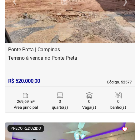
‹
›
Previous
Next
Ponte Preta | Campinas
Terreno à venda no Ponte Preta
R$ 520.000,00
Código. 52577
Código. 52577
269,69 m²
0
0
0
Área principal
quarto(s)
Vaga(s)
banho(s)
<
<
<
<
PREÇO REDUZIDO