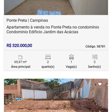
Ponte Preta | Campinas
Apartamento à venda no Ponte Preta no condomínio
Condomínio Edifício Jardim das Acácias
R$ 320.000,00
Código. 58781
Código. 58781
65,97 m²
2
1
2
Área principal
quarto(s)
Vaga(s)
banho(s)
<
<
<
<