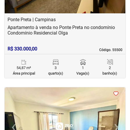
Ponte Preta | Campinas
Apartamento à venda no Ponte Preta no condomínio
Condomínio Residencial Olga
R$ 330.000,00
Código. 55500
Código. 55500
54,87 m²
3
1
2
Área principal
quarto(s)
Vaga(s)
banho(s)
<
<
<
<
‹
›
Previous
Next