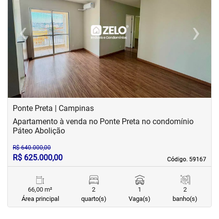
‹
›
Previous
Next
Ponte Preta | Campinas
Apartamento à venda no Ponte Preta no condomínio
Páteo Abolição
R$ 640.000,00
R$ 625.000,00
Código. 59167
Código. 59167
66,00 m²
2
1
2
Área principal
quarto(s)
Vaga(s)
banho(s)