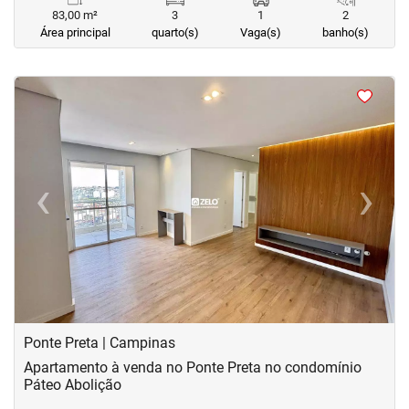
83,00 m²
3
1
2
Área principal
quarto(s)
Vaga(s)
banho(s)
<
<
<
<
‹
›
Previous
Next
Ponte Preta | Campinas
Apartamento à venda no Ponte Preta no condomínio
Páteo Abolição