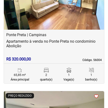
Ponte Preta | Campinas
Apartamento à venda no Ponte Preta no condomínio
Abolição
R$ 320.000,00
Código. 56004
Código. 56004
65,85 m²
2
1
1
Área principal
quarto(s)
Vaga(s)
banho(s)
<
<
<
<
PREÇO REDUZIDO