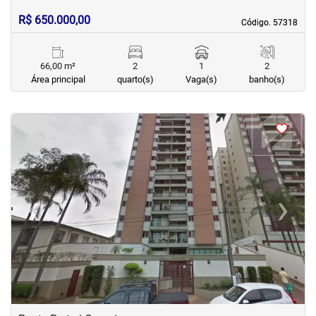
R$ 650.000,00
Código. 57318
Código. 57318
66,00 m²
2
1
2
Área principal
quarto(s)
Vaga(s)
banho(s)
<
<
<
<
‹
›
Previous
Next