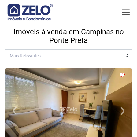
Imóveis à venda em Campinas no
Ponte Preta
<
<
<
<
‹
›
Previous
Next