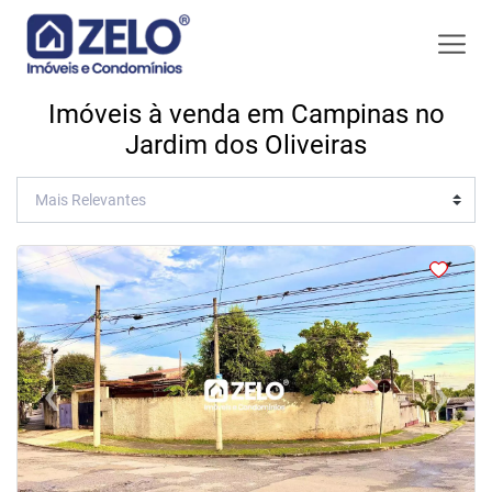
Imóveis à venda em Campinas no
Jardim dos Oliveiras
<
<
<
<
‹
›
Previous
Next