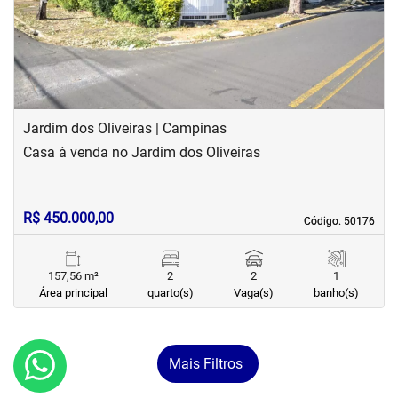
Jardim dos Oliveiras | Campinas
Casa à venda no Jardim dos Oliveiras
R$ 450.000,00
Código. 50176
Código. 50176
157,56 m²
2
2
1
Área principal
quarto(s)
Vaga(s)
banho(s)
Mais Filtros