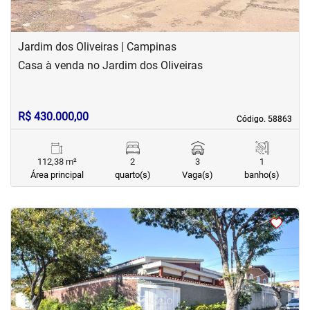
Jardim dos Oliveiras | Campinas
Casa à venda no Jardim dos Oliveiras
R$ 430.000,00
Código. 58863
Código. 58863
112,38 m²
2
3
1
Área principal
quarto(s)
Vaga(s)
banho(s)
<
<
<
<
‹
›
Previous
Next