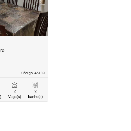
ro
Código. 45139
Código. 45139
2
2
)
Vaga(s)
banho(s)