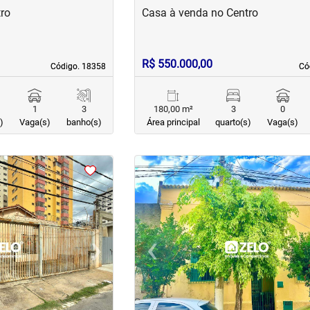
ro
Casa à venda no Centro
R$ 550.000,00
Código. 18358
Código. 18358
Có
Có
1
3
180,00 m²
3
0
)
Vaga(s)
banho(s)
Área principal
quarto(s)
Vaga(s)
<
<
<
<
›
‹
Next
Previous