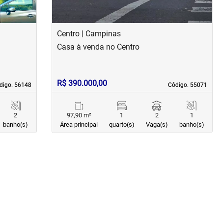
Centro | Campinas
Casa à venda no Centro
R$ 390.000,00
digo. 56148
digo. 56148
Código. 55071
Código. 55071
2
97,90 m²
1
2
1
banho(s)
Área principal
quarto(s)
Vaga(s)
banho(s)