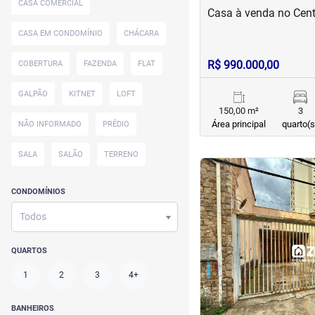
CASA COMERCIAL
Casa à venda no Cent
CASA EM CONDOMÍNIO
CHÁCARA
R$ 990.000,00
COBERTURA
FAZENDA
FLAT
GALPÃO
KITNET
LOFT
150,00 m²
3
Área principal
quarto(s
NÃO INFORMADO
PRÉDIO
SALA
SALÃO
TERRENO
<
<
<
<
CONDOMÍNIOS
Todos
‹
QUARTOS
Previous
1
2
3
4+
BANHEIROS