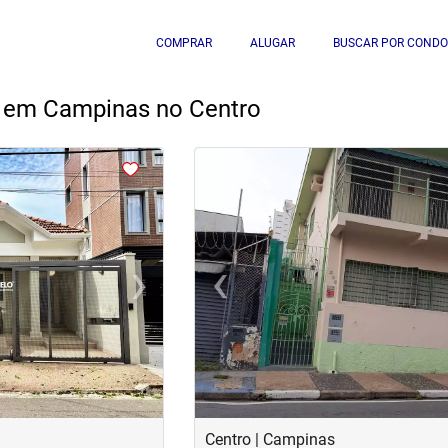
COMPRAR
ALUGAR
BUSCAR POR CONDO
a em Campinas no Centro
<
<
<
<
›
‹
Next
Previous
Centro | Campinas