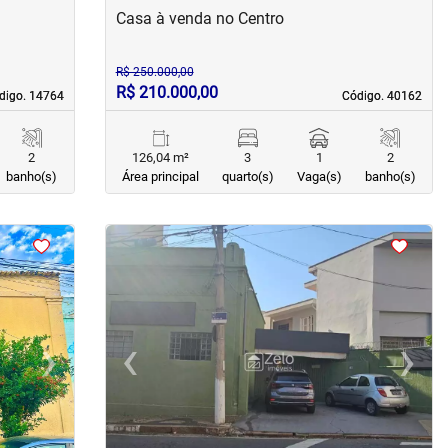
Casa à venda no Centro
R$ 250.000,00
R$ 210.000,00
digo. 14764
digo. 14764
Código. 40162
Código. 40162
2
126,04 m²
3
1
2
banho(s)
Área principal
quarto(s)
Vaga(s)
banho(s)
<
<
<
<
›
‹
›
Next
Previous
Next