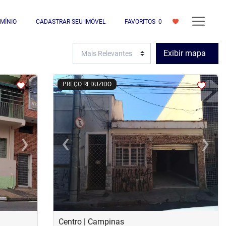
MÍNIO
CADASTRAR SEU IMÓVEL
FAVORITOS
0
Exibir mapa
<
<
<
<
PREÇO REDUZIDO
›
‹
›
Next
Previous
Next
Centro | Campinas