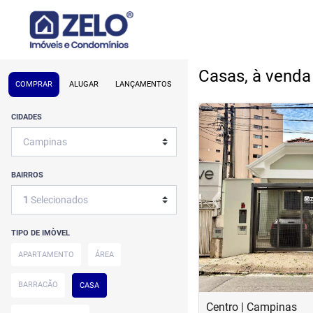
Casas, à vend
COMPRAR
ALUGAR
LANÇAMENTOS
<
<
<
<
CIDADES
BAIRROS
‹
1
Selecionados
Previous
TIPO DE IMÒVEL
APARTAMENTO
ÁREA
BARRACÃO
CASA
Centro | Campinas