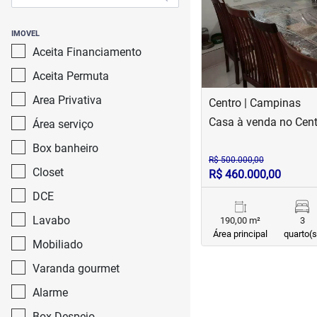
IMOVEL
Aceita Financiamento
Aceita Permuta
Area Privativa
Centro | Campinas
Casa à venda no Cent
Área serviço
Box banheiro
R$ 500.000,00
Closet
R$ 460.000,00
DCE
Lavabo
190,00 m²
3
Área principal
quarto(s
Mobiliado
Varanda gourmet
Alarme
Box Despejo