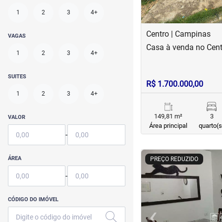
1
2
3
4+
Centro | Campinas
VAGAS
Casa à venda no Cent
1
2
3
4+
SUITES
R$ 1.700.000,00
1
2
3
4+
149,81 m²
3
VALOR
Área principal
quarto(s
-
<
<
<
<
ÁREA
PREÇO REDUZIDO
-
CÓDIGO DO IMÓVEL
‹
Previous