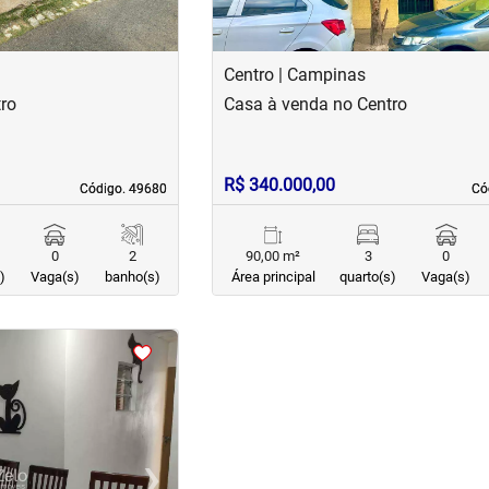
Centro | Campinas
ro
Casa à venda no Centro
R$ 340.000,00
Código. 49680
Código. 49680
Có
Có
0
2
90,00 m²
3
0
)
Vaga(s)
banho(s)
Área principal
quarto(s)
Vaga(s)
›
Next