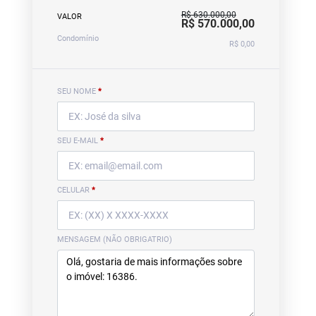
R$ 630.000,00
VALOR
R$ 570.000,00
Condomínio
R$ 0,00
SEU NOME
*
SEU E-MAIL
*
CELULAR
*
MENSAGEM (NÃO OBRIGATRIO)