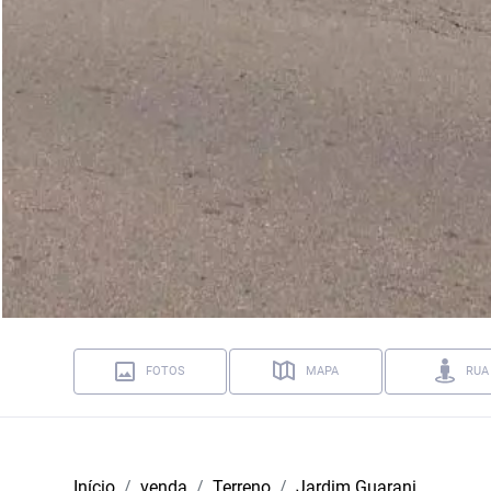
FOTOS
MAPA
RUA
Início
venda
Terreno
Jardim Guarani