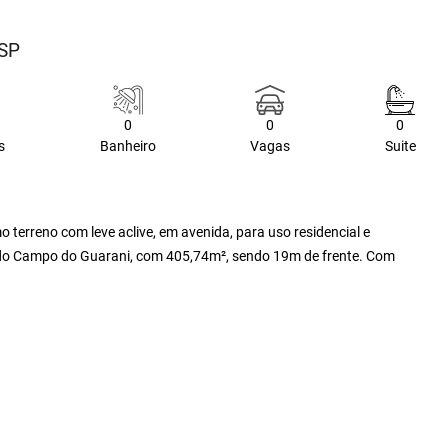
/SP
0
0
0
s
Banheiro
Vagas
Suite
terreno com leve aclive, em avenida, para uso residencial e
mo do Campo do Guarani, com 405,74m², sendo 19m de frente. Com