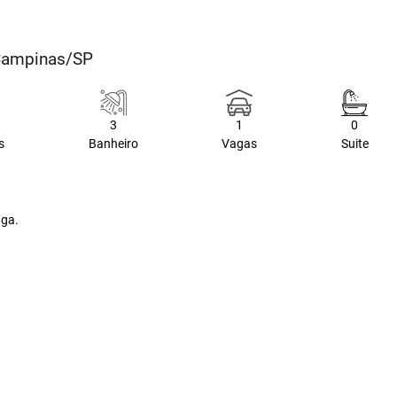
 Campinas/SP
3
1
0
s
Banheiro
Vagas
Suite
uga.