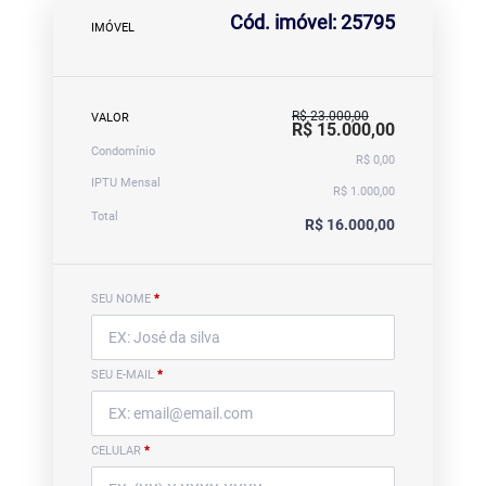
Cód. imóvel: 25795
IMÓVEL
R$ 23.000,00
VALOR
R$ 15.000,00
Condomínio
R$ 0,00
IPTU Mensal
R$ 1.000,00
Total
R$ 16.000,00
SEU NOME
*
SEU E-MAIL
*
CELULAR
*