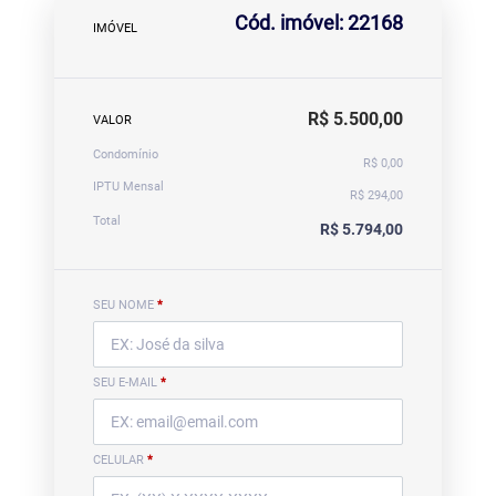
Cód. imóvel: 22168
IMÓVEL
R$ 5.500,00
VALOR
Condomínio
R$ 0,00
IPTU Mensal
R$ 294,00
Total
R$ 5.794,00
SEU NOME
*
SEU E-MAIL
*
CELULAR
*