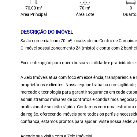
70,00 m²
70 m²
0
Área Principal
Área Lote
Quarto
DESCRIÇÃO DO IMÓVEL
Salão comercial com 70 m², localizado no Centro de Campina
O imóvel possui zoneamento Z4 (misto) e conta com 2 banheiro
Excelente opção para quem busca visibilidade e praticidade em
A Zelo Imóveis atua com foco em excelência, transparência e 
proprietários e clientes. Nossa equipe trabalha com agilidad
mercado e tecnologia para garantir segurança em cada etapa 
administramos milhares de contratos e conduzimos negociaçõ
profissional e solução rápida. Contamos com uma estrutura c
da região, oferecendo imóveis para todos os perfis e necessid
confiança, estamos prontos para ajudar. Visite nossa sede: 
Agende sua visita com a Zelo Imóveis!