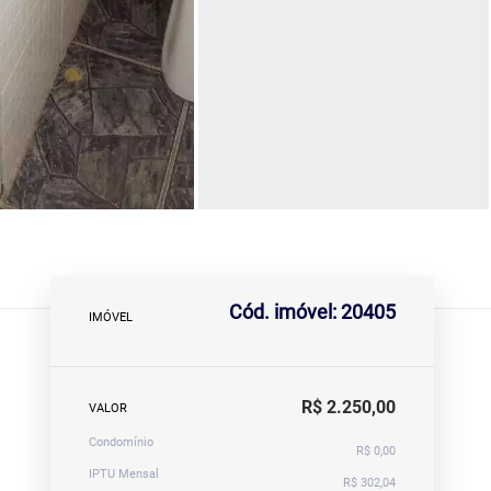
Cód. imóvel: 20405
IMÓVEL
R$ 2.250,00
VALOR
Condomínio
R$ 0,00
IPTU Mensal
R$ 302,04