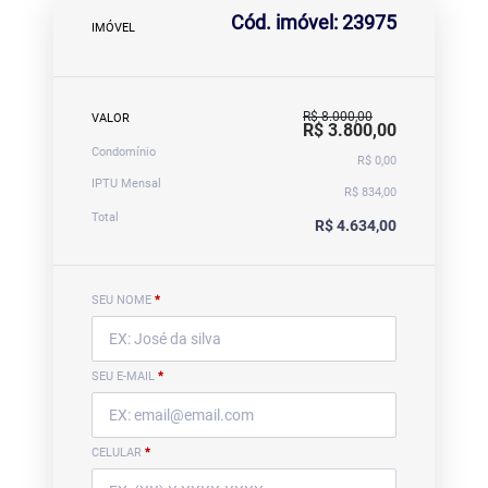
Cód. imóvel: 23975
IMÓVEL
R$ 8.000,00
VALOR
R$ 3.800,00
Condomínio
R$ 0,00
IPTU Mensal
R$ 834,00
Total
R$ 4.634,00
SEU NOME
*
SEU E-MAIL
*
CELULAR
*