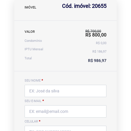
Cód. imóvel: 20655
IMÓVEL
R$ 700,00
VALOR
R$ 800,00
Condomínio
R$ 0,00
IPTU Mensal
R$ 186,97
Total
R$ 986,97
SEU NOME
*
SEU E-MAIL
*
CELULAR
*