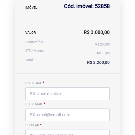
Cód. imóvel: 52858
IMÓVEL
R$ 3.000,00
VALOR
Condomínio
R$ 250,00
IPTU Mensal
R$ 10,00
Total
R$ 3.260,00
SEU NOME
*
SEU E-MAIL
*
CELULAR
*