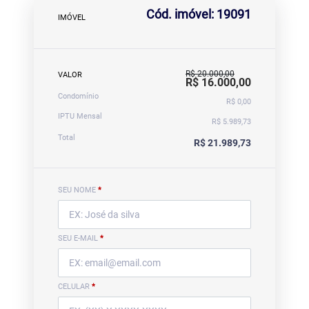
Cód. imóvel: 19091
IMÓVEL
R$ 20.000,00
VALOR
R$ 16.000,00
Condomínio
R$ 0,00
IPTU Mensal
R$ 5.989,73
Total
R$ 21.989,73
SEU NOME
*
SEU E-MAIL
*
CELULAR
*