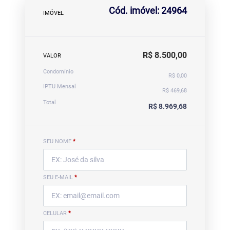
Cód. imóvel: 24964
IMÓVEL
R$ 8.500,00
VALOR
Condomínio
R$ 0,00
IPTU Mensal
R$ 469,68
Total
R$ 8.969,68
SEU NOME
*
SEU E-MAIL
*
CELULAR
*