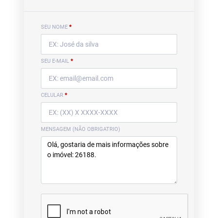
SEU NOME
*
SEU E-MAIL
*
CELULAR
*
MENSAGEM (NÃO OBRIGATRIO)