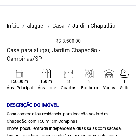
Início
aluguel
Casa
Jardim Chapadão
R$ 3.500,00
Casa para alugar, Jardim Chapadão -
Campinas/SP
150,00 m²
150 m²
3
2
1
1
Área Principal
Área Lote
Quartos
Banheiro
Vagas
Suite
DESCRIÇÃO DO IMÓVEL
Casa comercial ou residencial para locação no Jardim
Chapadão, com 150 m² em Campinas.
Imóvel possui entrada independente, duas salas com sacada,
lavabo, três dormitórios sendo 1 suíte master, cozinha com