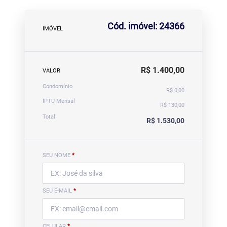
Cód. imóvel: 24366
IMÓVEL
R$ 1.400,00
VALOR
Condomínio
R$ 0,00
IPTU Mensal
R$ 130,00
Total
R$ 1.530,00
SEU NOME
*
SEU E-MAIL
*
CELULAR
*