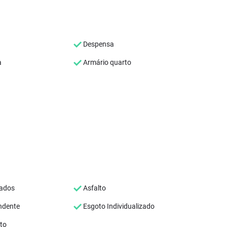
Despensa
a
Armário quarto
jados
Asfalto
ndente
Esgoto Individualizado
eto