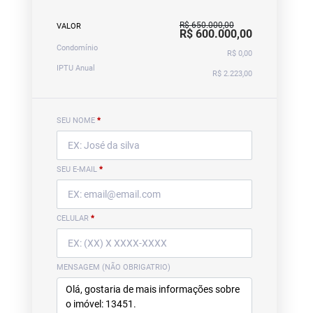
R$ 650.000,00
VALOR
R$ 600.000,00
Condomínio
R$ 0,00
IPTU Anual
R$ 2.223,00
SEU NOME
*
SEU E-MAIL
*
CELULAR
*
MENSAGEM (NÃO OBRIGATRIO)