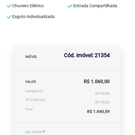
Chuveiro Elétrico
Entrada Compartilhada
Esgoto Individualizado
Cód. imóvel: 21354
IMÓVEL
R$ 1.060,00
VALOR
Condomínio
R$ 450,00
IPTU Mensal
R$ 180,59
Total
R$ 1.690,59
SEU NOME
*