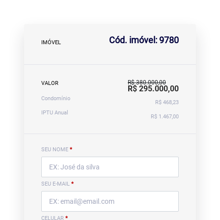
Cód. imóvel: 9780
IMÓVEL
R$ 380.000,00
VALOR
R$ 295.000,00
Condomínio
R$ 468,23
IPTU Anual
R$ 1.467,00
SEU NOME
*
SEU E-MAIL
*
CELULAR
*