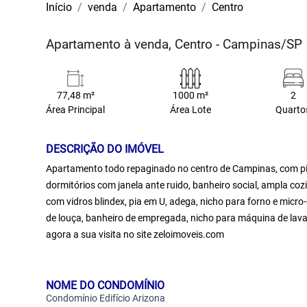
Início
venda
Apartamento
Centro
Apartamento à venda, Centro - Campinas/SP
77,48 m²
1000 m²
2
Área Principal
Área Lote
Quarto
DESCRIÇÃO DO IMÓVEL
Apartamento todo repaginado no centro de Campinas, com pis
dormitórios com janela ante ruido, banheiro social, ampla co
com vidros blindex, pia em U, adega, nicho para forno e micr
de louça, banheiro de empregada, nicho para máquina de lava
agora a sua visita no site zeloimoveis.com
NOME DO CONDOMÍNIO
Condomínio Edifício Arizona