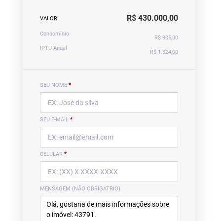
R$ 430.000,00
VALOR
Condomínio
R$ 905,00
IPTU Anual
R$ 1.324,00
SEU NOME
*
SEU E-MAIL
*
CELULAR
*
MENSAGEM (NÃO OBRIGATRIO)