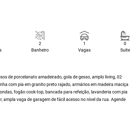
2
1
0
s
Banheiro
Vagas
Suite
os de porcelanato amadeirado, gola de gesso, amplo living, 02
zinha com pia em granito preto rajado, armários em madeira maciça
o-ondas, fogão cook-top, bancada para refeição, lavanderia com pia
r, ampla vaga de garagem de fácil acesso no nível da rua. Agende