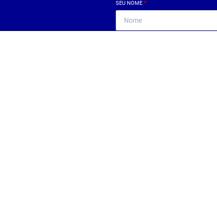
SEU NOME
*
SEU E-MAIL
*
ntrar imóvel
SEU TELEFONE
*
?
eocupe. Deixe seu email e
ue um especialista irá te
Ao informar meus dados, eu conc
a
Política de Privacidade
.