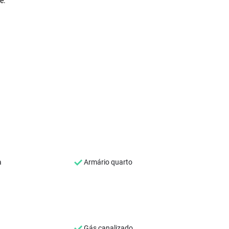
e.
a
Armário quarto
Gás canalizado