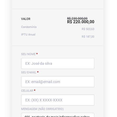
R$ 230.000,00
VALOR
R$ 220.000,00
Condomínio
R$ 503,63
IPTU Anual
R$ 187,00
SEU NOME
*
SEU E-MAIL
*
CELULAR
*
MENSAGEM (NÃO OBRIGATRIO)