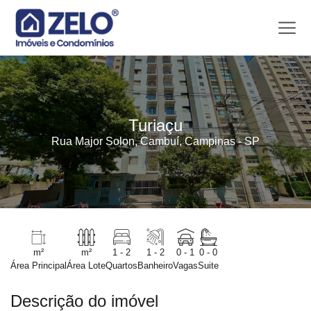
Turiaçu
Rua Major Solon, Cambuí, Campinas - SP
m²
m²
1 - 2
1 - 2
0 - 1
0 - 0
Área Principal
Área Lote
Quartos
Banheiro
Vagas
Suite
Descrição do imóvel