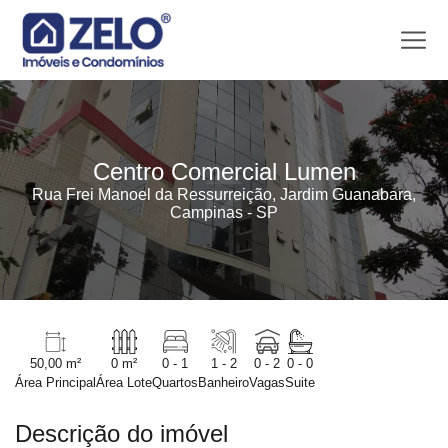
Centro Comercial Lumen
Rua Frei Manoel da Ressurreição, Jardim Guanabara,
Campinas - SP
50,00 m²
0 m²
0 - 1
1 - 2
0 - 2
0 - 0
Área Principal
Área Lote
Quartos
Banheiro
Vagas
Suite
Descrição do imóvel