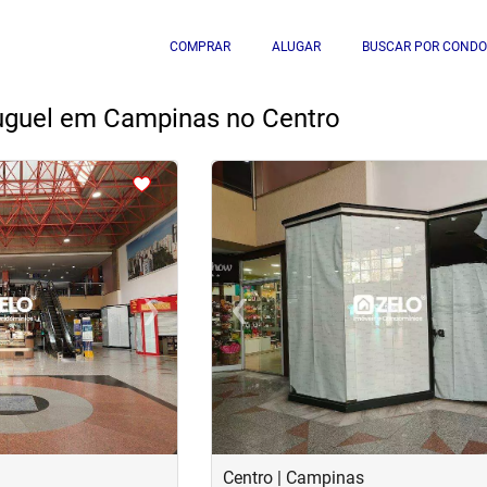
COMPRAR
ALUGAR
BUSCAR POR CONDO
luguel em Campinas no Centro
<
<
<
<
›
‹
Next
Previous
Centro | Campinas