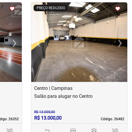
<
<
<
<
PREÇO REDUZIDO
›
‹
›
Next
Previous
Next
Centro | Campinas
Salão para alugar no Centro
R$ 13.000,00
R$ 13.000,00
digo. 26352
digo. 26352
Código. 26482
Código. 26482