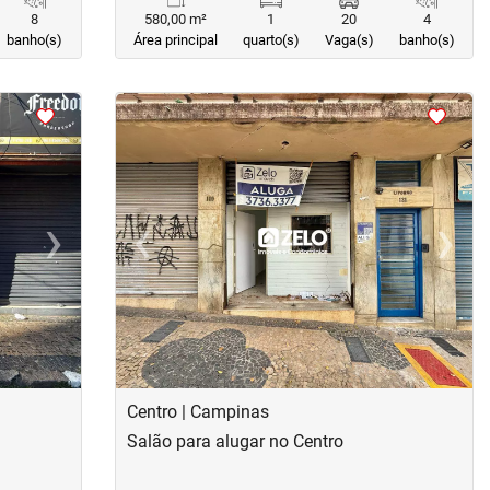
8
580,00 m²
1
20
4
banho(s)
Área principal
quarto(s)
Vaga(s)
banho(s)
<
<
<
<
›
‹
›
Next
Previous
Next
Centro | Campinas
Salão para alugar no Centro