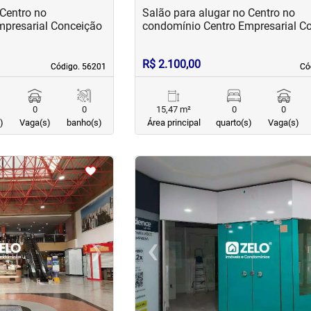
 Centro no
Salão para alugar no Centro no
mpresarial Conceição
condomínio Centro Empresarial C
R$ 2.100,00
Código. 56201
Código. 56201
Có
Có
0
0
15,47 m²
0
0
)
Vaga(s)
banho(s)
Área principal
quarto(s)
Vaga(s)
<
<
<
<
›
‹
Next
Previous