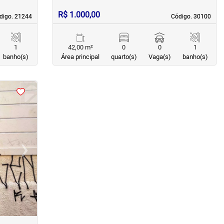
R$ 1.000,00
digo. 21244
digo. 21244
Código. 30100
Código. 30100
1
42,00 m²
0
0
1
banho(s)
Área principal
quarto(s)
Vaga(s)
banho(s)
›
Next