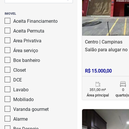
IMOVEL
Aceita Financiamento
Aceita Permuta
Area Privativa
Centro | Campinas
Salão para alugar no
Área serviço
Box banheiro
Closet
R$ 15.000,00
DCE
Lavabo
351,00 m²
0
Área principal
quarto(s
Mobiliado
Varanda gourmet
<
<
<
<
Alarme
Box Despejo