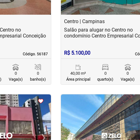
Centro | Campinas
 Centro no
Salão para alugar no Centro no
mpresarial Conceição
condomínio Centro Empresarial C
R$ 5.100,00
Código. 56187
Código. 56187
Có
Có
0
0
40,00 m²
0
0
)
Vaga(s)
banho(s)
Área principal
quarto(s)
Vaga(s)
<
<
<
<
›
‹
Next
Previous