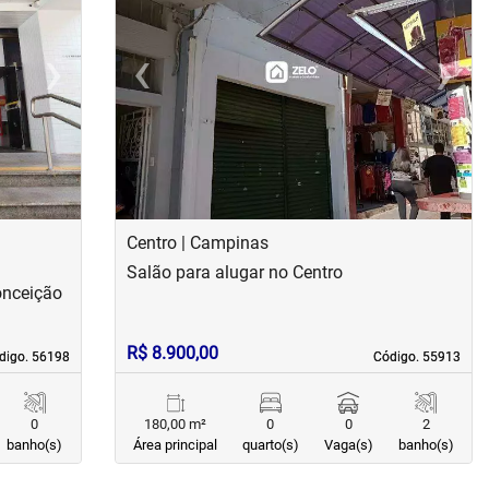
›
‹
›
Next
Previous
Next
Centro | Campinas
Salão para alugar no Centro
onceição
R$ 8.900,00
digo. 56198
digo. 56198
Código. 55913
Código. 55913
0
180,00 m²
0
0
2
banho(s)
Área principal
quarto(s)
Vaga(s)
banho(s)