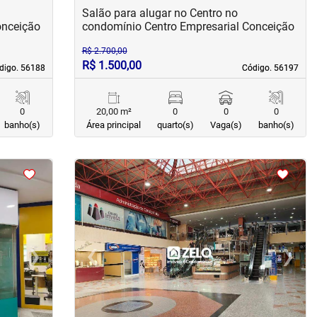
Salão para alugar no Centro no
onceição
condomínio Centro Empresarial Conceição
R$ 2.700,00
R$ 1.500,00
digo. 56188
digo. 56188
Código. 56197
Código. 56197
0
20,00 m²
0
0
0
banho(s)
Área principal
quarto(s)
Vaga(s)
banho(s)
<
<
<
<
›
‹
›
Next
Previous
Next