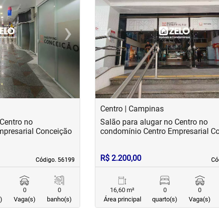
›
‹
Next
Previous
Centro | Campinas
 Centro no
Salão para alugar no Centro no
mpresarial Conceição
condomínio Centro Empresarial C
R$ 2.200,00
Código. 56199
Código. 56199
Có
Có
0
0
16,60 m²
0
0
)
Vaga(s)
banho(s)
Área principal
quarto(s)
Vaga(s)