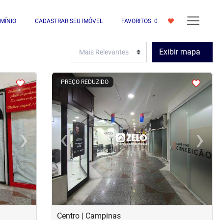
MÍNIO
CADASTRAR SEU IMÓVEL
FAVORITOS
0
Exibir mapa
<
<
<
<
PREÇO REDUZIDO
›
‹
›
Next
Previous
Next
Centro | Campinas