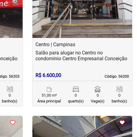
Centro | Campinas
Salão para alugar no Centro no
onceição
condomínio Centro Empresarial Conceição
R$ 6.600,00
digo. 56203
digo. 56203
Código. 56200
Código. 56200
0
51,00 m²
0
0
0
banho(s)
Área principal
quarto(s)
Vaga(s)
banho(s)
<
<
<
<