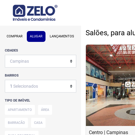
Salões, para a
COMPRAR
ALUGAR
LANÇAMENTOS
<
<
<
<
CIDADES
BAIRROS
‹
1
Selecionados
Previous
TIPO DE IMÒVEL
APARTAMENTO
ÁREA
BARRACÃO
CASA
Centro | Campinas