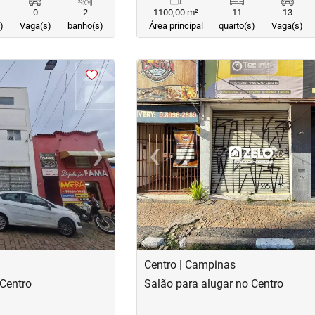
0
2
1100,00 m²
11
13
)
Vaga(s)
banho(s)
Área principal
quarto(s)
Vaga(s)
<
<
<
<
›
‹
Next
Previous
Centro | Campinas
 Centro
Salão para alugar no Centro