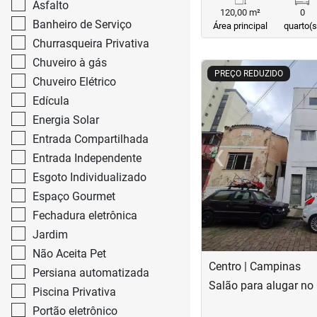
Asfalto
120,00 m²
0
Banheiro de Serviço
Área principal
quarto(s
Churrasqueira Privativa
Chuveiro à gás
<
<
<
<
PREÇO REDUZIDO
Chuveiro Elétrico
Edícula
Energia Solar
‹
Entrada Compartilhada
Entrada Independente
Previous
Esgoto Individualizado
Espaço Gourmet
Fechadura eletrônica
Jardim
Não Aceita Pet
Centro | Campinas
Persiana automatizada
Salão para alugar no
Piscina Privativa
Portão eletrônico