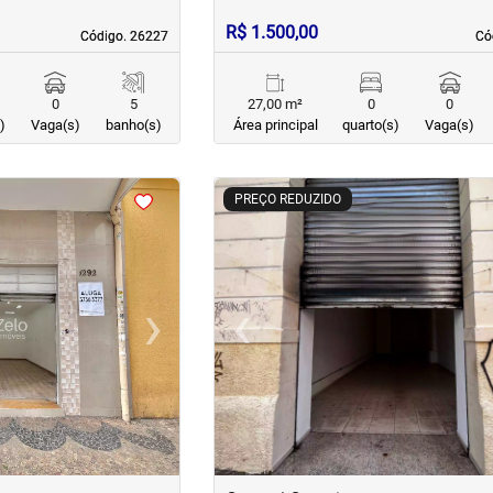
R$ 1.500,00
Código. 26227
Código. 26227
Có
Có
0
5
27,00 m²
0
0
)
Vaga(s)
banho(s)
Área principal
quarto(s)
Vaga(s)
<
<
<
<
PREÇO REDUZIDO
›
‹
Next
Previous