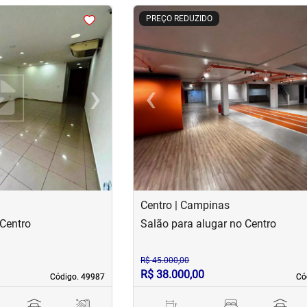
<
<
<
<
PREÇO REDUZIDO
›
‹
Next
Previous
Centro | Campinas
 Centro
Salão para alugar no Centro
R$ 45.000,00
R$ 38.000,00
Código. 49987
Código. 49987
Có
Có