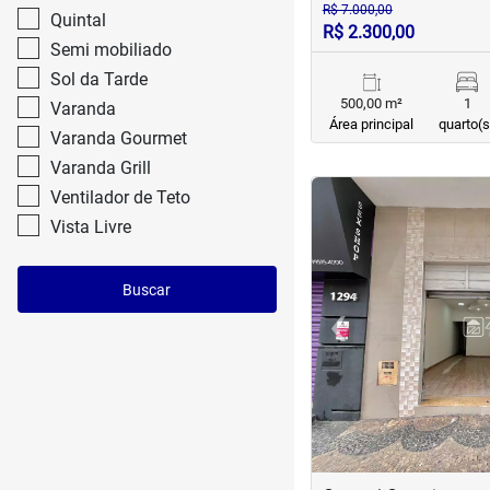
R$ 7.000,00
Quintal
R$ 2.300,00
Semi mobiliado
Sol da Tarde
500,00 m²
1
Varanda
Área principal
quarto(s
Varanda Gourmet
Varanda Grill
<
<
<
<
Ventilador de Teto
Vista Livre
Buscar
‹
Previous