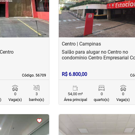
Centro | Campinas
 Centro
Salão para alugar no Centro no
condomínio Centro Empresarial C
R$ 6.800,00
Código. 56709
Código. 56709
Có
Có
0
3
54,00 m²
0
0
)
Vaga(s)
banho(s)
Área principal
quarto(s)
Vaga(s)
<
<
<
<