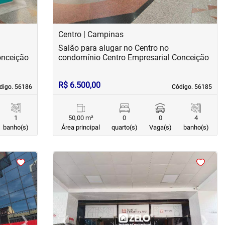
Centro | Campinas
Salão para alugar no Centro no
onceição
condomínio Centro Empresarial Conceição
R$ 6.500,00
digo. 56186
digo. 56186
Código. 56185
Código. 56185
1
50,00 m²
0
0
4
banho(s)
Área principal
quarto(s)
Vaga(s)
banho(s)
<
<
<
<
›
‹
›
Next
Previous
Next