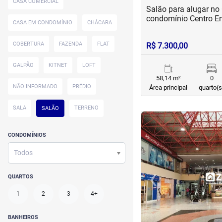
CASA COMERCIAL
Salão para alugar no
condomínio Centro E
CASA EM CONDOMÍNIO
CHÁCARA
COBERTURA
FAZENDA
FLAT
R$ 7.300,00
GALPÃO
KITNET
LOFT
58,14 m²
0
NÃO INFORMADO
PRÉDIO
Área principal
quarto(s
SALA
TERRENO
SALÃO
<
<
<
<
CONDOMÍNIOS
Todos
‹
QUARTOS
Previous
1
2
3
4+
BANHEIROS