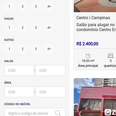
1
2
3
4+
Centro | Campinas
VAGAS
Salão para alugar no
1
2
3
4+
condomínio Centro E
SUITES
R$ 2.400,00
1
2
3
4+
18,00 m²
0
VALOR
Área principal
quarto(s
-
<
<
<
<
ÁREA
-
CÓDIGO DO IMÓVEL
‹
Previous