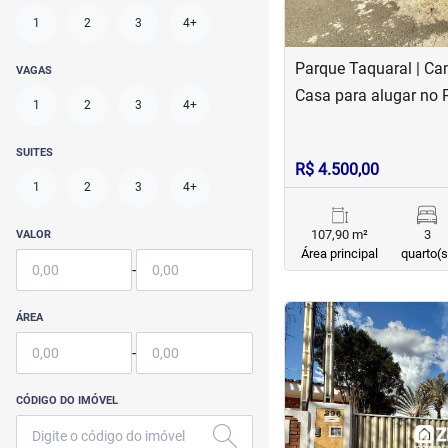
1
2
3
4+
Parque Taquaral | C
VAGAS
Casa para alugar no 
1
2
3
4+
SUITES
R$ 4.500,00
1
2
3
4+
107,90 m²
3
VALOR
Área principal
quarto(s
-
<
<
<
<
ÁREA
-
CÓDIGO DO IMÓVEL
‹
Previous