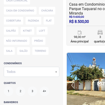
CASA COMERCIAL
Casa em Condomínio 
Parque Taquaral no 
CASA EM CONDOMÍNIO
CHÁCARA
Miranda
R$ 9.600,00
COBERTURA
FAZENDA
FLAT
R$ 8.500,00
GALPÃO
KITNET
LOFT
98,00 m²
3
NÃO INFORMADO
PRÉDIO
Área principal
quarto(s
SALA
SALÃO
TERRENO
<
<
<
<
CONDOMÍNIOS
Todos
‹
QUARTOS
Previous
1
2
3
4+
BANHEIROS