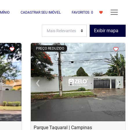
MÍNIO
CADASTRAR SEU IMÓVEL
FAVORITOS
0
Exibir mapa
<
<
<
<
PREÇO REDUZIDO
›
‹
›
Next
Previous
Next
Parque Taquaral | Campinas