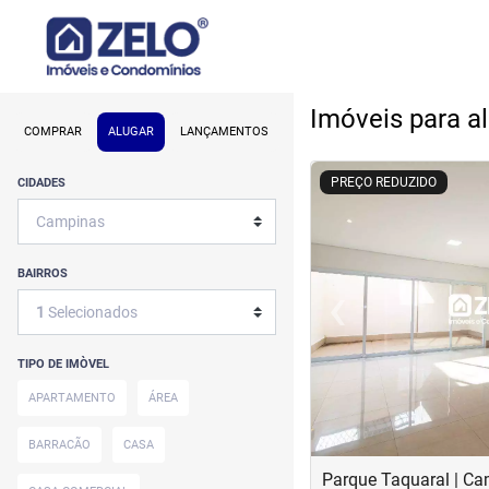
Imóveis para a
COMPRAR
ALUGAR
LANÇAMENTOS
<
<
<
<
PREÇO REDUZIDO
CIDADES
BAIRROS
‹
1
Selecionados
Previous
TIPO DE IMÒVEL
APARTAMENTO
ÁREA
BARRACÃO
CASA
Parque Taquaral | C