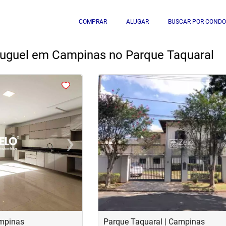
COMPRAR
ALUGAR
BUSCAR POR CONDO
luguel em Campinas no Parque Taquaral
<
<
<
<
›
‹
Next
Previous
ampinas
Parque Taquaral | Campinas