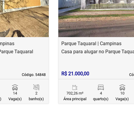
ampinas
Parque Taquaral | Campinas
Parque Taquaral
Casa para alugar no Parque Taqua
R$ 21.000,00
Código. 54848
Código. 54848
Có
Có
14
2
702,26 m²
4
10
)
Vaga(s)
banho(s)
Área principal
quarto(s)
Vaga(s)