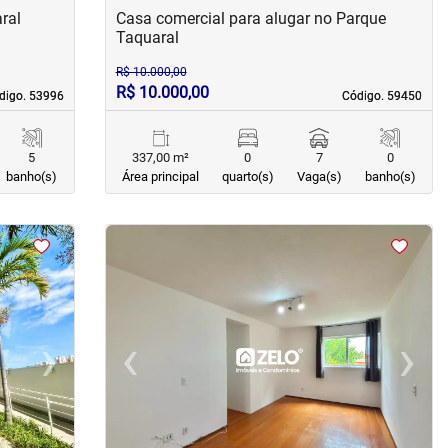
ral
Casa comercial para alugar no Parque
Taquaral
R$ 10.000,00
R$ 10.000,00
digo. 53996
digo. 53996
Código. 59450
Código. 59450
5
337,00 m²
0
7
0
banho(s)
Área principal
quarto(s)
Vaga(s)
banho(s)
<
<
<
<
›
‹
›
Next
Previous
Next