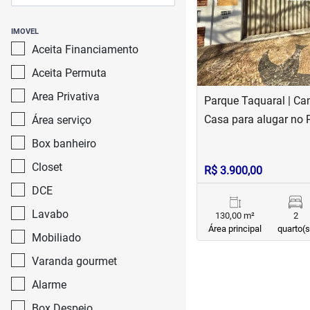
IMOVEL
Aceita Financiamento
Aceita Permuta
Area Privativa
Parque Taquaral | C
Casa para alugar no 
Área serviço
Box banheiro
Closet
R$ 3.900,00
DCE
Lavabo
130,00 m²
2
Área principal
quarto(s
Mobiliado
Varanda gourmet
Alarme
Box Despejo