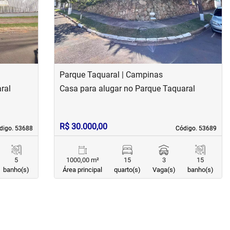
Parque Taquaral | Campinas
ral
Casa para alugar no Parque Taquaral
R$ 30.000,00
digo. 53688
digo. 53688
Código. 53689
Código. 53689
5
1000,00 m²
15
3
15
banho(s)
Área principal
quarto(s)
Vaga(s)
banho(s)