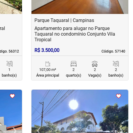
Parque Taquaral | Campinas
ral
Apartamento para alugar no Parque
Taquaral no condomínio Conjunto Vila
Tropical
R$ 3.500,00
digo. 56312
digo. 56312
Código. 57140
Código. 57140
1
107,00 m²
2
2
2
banho(s)
Área principal
quarto(s)
Vaga(s)
banho(s)
<
<
<
<
›
‹
›
Next
Previous
Next