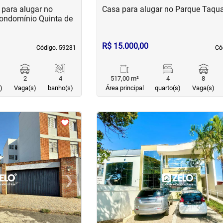
para alugar no
Casa para alugar no Parque Taqua
condomínio Quinta de
R$ 15.000,00
Código. 59281
Código. 59281
Có
Có
2
4
517,00 m²
4
8
)
Vaga(s)
banho(s)
Área principal
quarto(s)
Vaga(s)
<
<
<
<
›
‹
Next
Previous