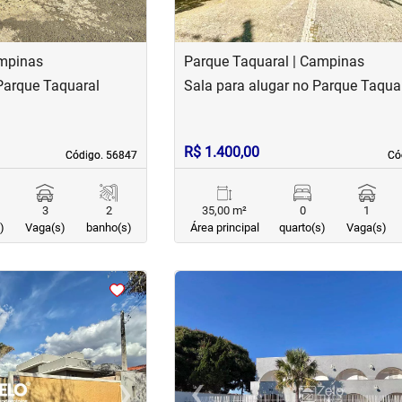
ampinas
Parque Taquaral | Campinas
Parque Taquaral
Sala para alugar no Parque Taqua
R$ 1.400,00
Código. 56847
Código. 56847
Có
Có
3
2
35,00 m²
0
1
)
Vaga(s)
banho(s)
Área principal
quarto(s)
Vaga(s)
<
<
<
<
›
‹
Next
Previous