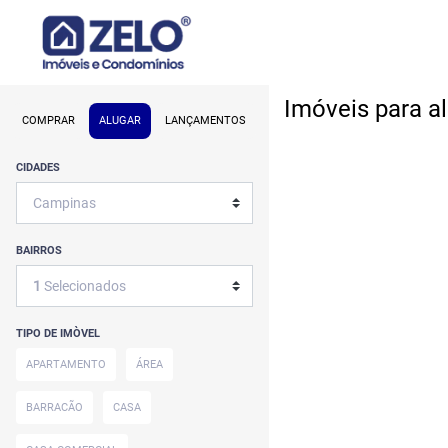
Imóveis para a
COMPRAR
ALUGAR
LANÇAMENTOS
CIDADES
BAIRROS
1
Selecionados
TIPO DE IMÒVEL
APARTAMENTO
ÁREA
BARRACÃO
CASA