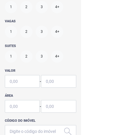
1
2
3
4+
VAGAS
1
2
3
4+
SUITES
1
2
3
4+
VALOR
-
ÁREA
-
CÓDIGO DO IMÓVEL