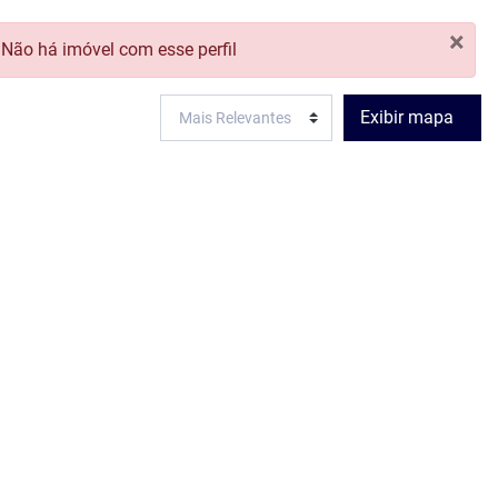
×
Não há imóvel com esse perfil
MÍNIO
CADASTRAR SEU IMÓVEL
FAVORITOS
0
Exibir mapa