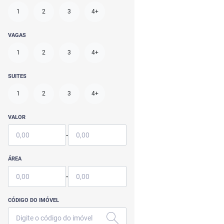
1
2
3
4+
VAGAS
1
2
3
4+
SUITES
1
2
3
4+
VALOR
-
ÁREA
-
CÓDIGO DO IMÓVEL