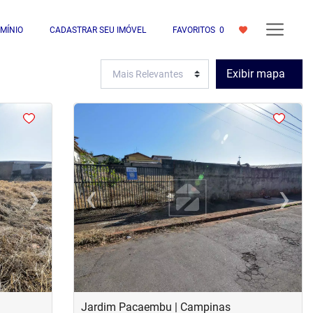
MÍNIO
CADASTRAR SEU IMÓVEL
FAVORITOS
0
Exibir mapa
<
›
‹
›
Next
Previous
Next
Jardim Pacaembu | Campinas