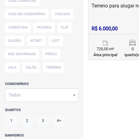
CASA COMERCIAL
Terreno para alugar
CASA EM CONDOMÍNIO
CHÁCARA
COBERTURA
FAZENDA
FLAT
R$ 6.000,00
GALPÃO
KITNET
LOFT
720,00 m²
0
NÃO INFORMADO
PRÉDIO
Área principal
quarto(s
SALA
SALÃO
TERRENO
CONDOMÍNIOS
Todos
QUARTOS
1
2
3
4+
BANHEIROS