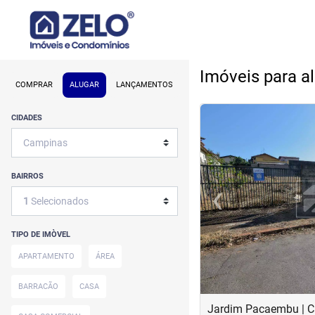
Imóveis para 
COMPRAR
ALUGAR
LANÇAMENTOS
<
<
<
<
CIDADES
BAIRROS
‹
1
Selecionados
Previous
TIPO DE IMÒVEL
APARTAMENTO
ÁREA
BARRACÃO
CASA
Jardim Pacaembu | 