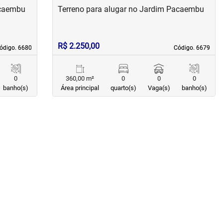
acaembu
Terreno para alugar no Jardim Pacaembu
R$ 2.250,00
ódigo. 6680
ódigo. 6680
Código. 6679
Código. 6679
0
360,00 m²
0
0
0
banho(s)
Área principal
quarto(s)
Vaga(s)
banho(s)