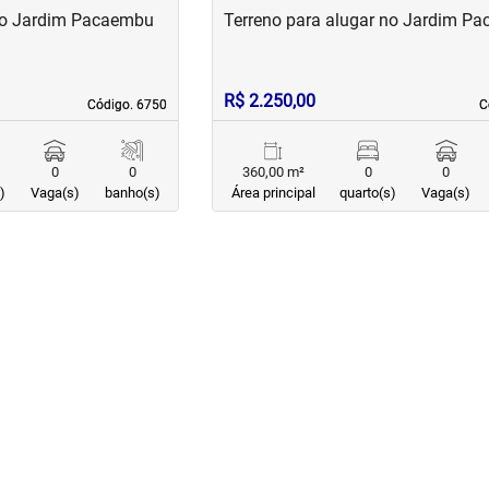
 no Jardim Pacaembu
Terreno para alugar no Jardim P
R$ 2.250,00
Código. 6750
Código. 6750
C
C
0
0
360,00 m²
0
0
)
Vaga(s)
banho(s)
Área principal
quarto(s)
Vaga(s)