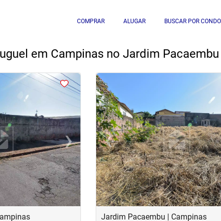
COMPRAR
ALUGAR
BUSCAR POR CONDO
aluguel em Campinas no Jardim Pacaembu
<
›
‹
Next
Previous
Campinas
Jardim Pacaembu | Campinas