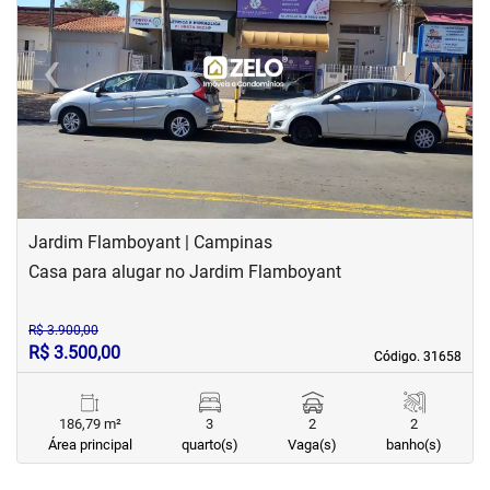
‹
›
Previous
Next
Jardim Flamboyant | Campinas
Casa para alugar no Jardim Flamboyant
R$ 3.900,00
R$ 3.500,00
Código. 31658
Código. 31658
186,79 m²
3
2
2
Área principal
quarto(s)
Vaga(s)
banho(s)