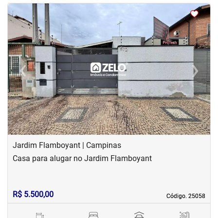
<
<
<
<
‹
›
Previous
Next
Jardim Flamboyant | Campinas
Casa para alugar no Jardim Flamboyant
R$ 5.500,00
Código. 25058
Código. 25058