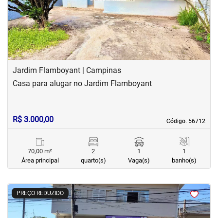
Jardim Flamboyant | Campinas
Casa para alugar no Jardim Flamboyant
R$ 3.000,00
Código. 56712
Código. 56712
70,00 m²
2
1
1
Área principal
quarto(s)
Vaga(s)
banho(s)
<
<
<
<
PREÇO REDUZIDO