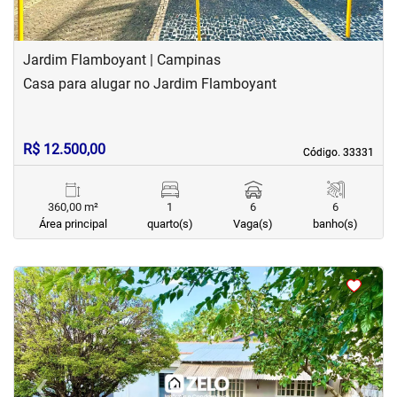
Jardim Flamboyant | Campinas
Casa para alugar no Jardim Flamboyant
R$ 12.500,00
Código. 33331
Código. 33331
360,00 m²
1
6
6
Área principal
quarto(s)
Vaga(s)
banho(s)
<
<
<
<
‹
›
Previous
Next