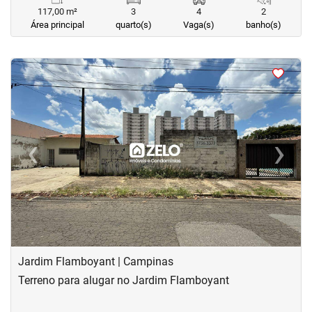
117,00 m²
3
4
2
Área principal
quarto(s)
Vaga(s)
banho(s)
<
<
<
<
‹
›
Previous
Next
Jardim Flamboyant | Campinas
Terreno para alugar no Jardim Flamboyant