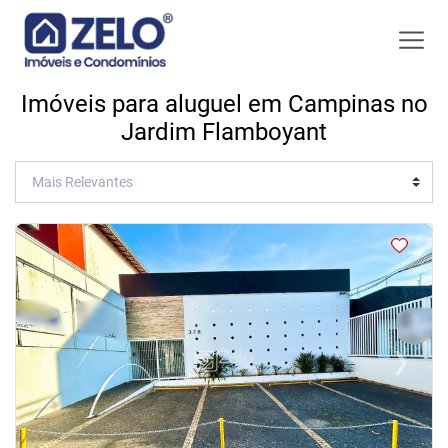
Imóveis para aluguel em Campinas no
Jardim Flamboyant
<
<
<
<
‹
›
Previous
Next