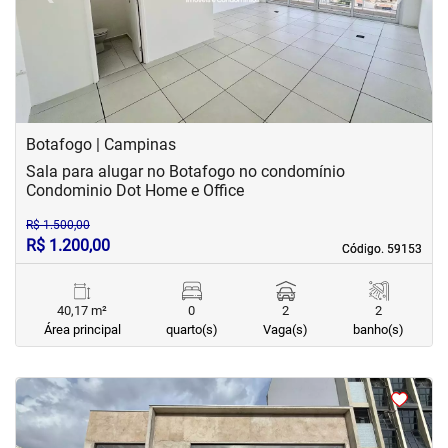
Botafogo | Campinas
Sala para alugar no Botafogo no condomínio
Condominio Dot Home e Office
R$ 1.500,00
R$ 1.200,00
Código. 59153
Código. 59153
40,17 m²
0
2
2
Área principal
quarto(s)
Vaga(s)
banho(s)
<
<
<
<