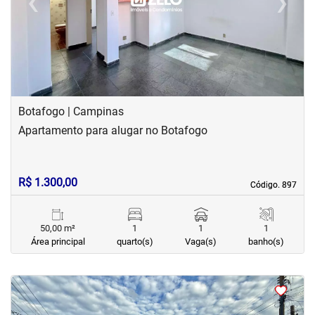
‹
›
Previous
Next
Botafogo | Campinas
Apartamento para alugar no Botafogo
R$ 1.300,00
Código. 897
Código. 897
50,00 m²
1
1
1
Área principal
quarto(s)
Vaga(s)
banho(s)
<
<
<
<