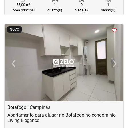
55,00 m²
1
0
1
Área principal
quarto(s)
Vaga(s)
banho(s)
<
<
<
<
NOVO
‹
›
Previous
Next
Botafogo | Campinas
Apartamento para alugar no Botafogo no condomínio
Living Elegance