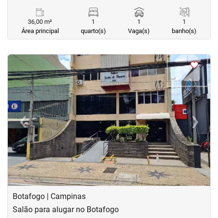
36,00 m²
1
1
1
Área principal
quarto(s)
Vaga(s)
banho(s)
<
<
<
<
‹
›
Previous
Next
Botafogo | Campinas
Salão para alugar no Botafogo