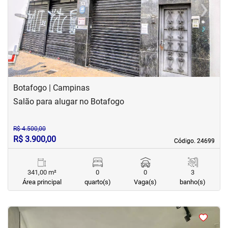
‹
›
Previous
Next
Botafogo | Campinas
Salão para alugar no Botafogo
R$ 4.500,00
R$ 3.900,00
Código. 24699
Código. 24699
341,00 m²
0
0
3
Área principal
quarto(s)
Vaga(s)
banho(s)
<
<
<
<