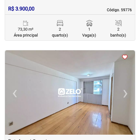
R$ 3.900,00
Código. 59776
Código. 59776
73,30 m²
2
1
2
Área principal
quarto(s)
Vaga(s)
banho(s)
<
<
<
<
‹
›
Previous
Next