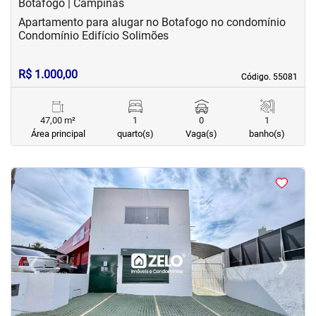
Botafogo | Campinas
Apartamento para alugar no Botafogo no condomínio
Condomínio Edifício Solimões
R$ 1.000,00
Código. 55081
Código. 55081
47,00 m²
1
0
1
Área principal
quarto(s)
Vaga(s)
banho(s)
<
<
<
<
‹
›
Previous
Next