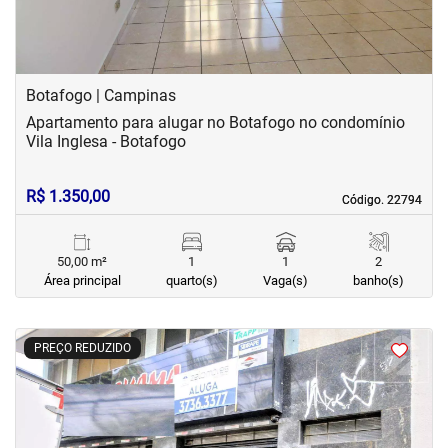
Botafogo | Campinas
Apartamento para alugar no Botafogo no condomínio
Vila Inglesa - Botafogo
R$ 1.350,00
Código. 22794
Código. 22794
50,00 m²
1
1
2
Área principal
quarto(s)
Vaga(s)
banho(s)
<
<
<
<
PREÇO REDUZIDO