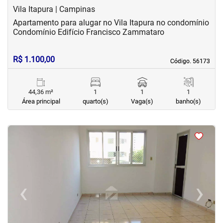
Vila Itapura | Campinas
Apartamento para alugar no Vila Itapura no condomínio
Condomínio Edifício Francisco Zammataro
R$ 1.100,00
Código. 56173
Código. 56173
44,36 m²
1
1
1
Área principal
quarto(s)
Vaga(s)
banho(s)
<
<
<
<
‹
›
Previous
Next