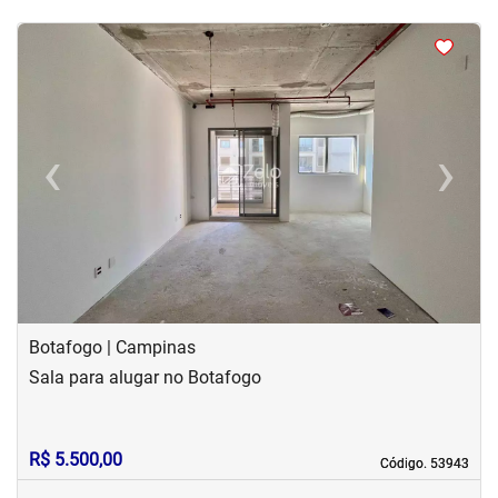
<
<
<
<
‹
›
Previous
Next
Botafogo | Campinas
Sala para alugar no Botafogo
R$ 5.500,00
Código. 53943
Código. 53943