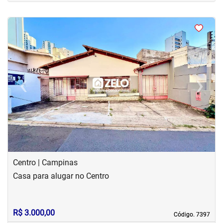
<
<
<
<
‹
›
Previous
Next
Centro | Campinas
Casa para alugar no Centro
R$ 3.000,00
Código. 7397
Código. 7397