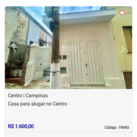
<
<
<
<
‹
›
Previous
Next
Centro | Campinas
Casa para alugar no Centro
R$ 1.600,00
Código. 19693
Código. 19693