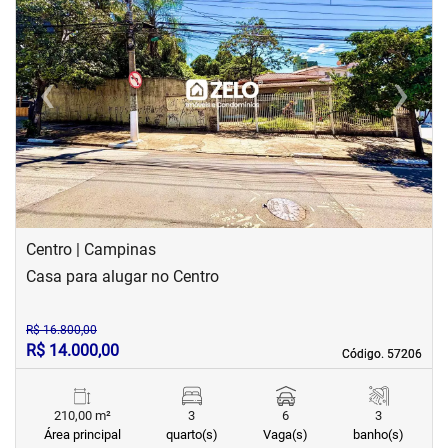
‹
›
Previous
Next
Centro | Campinas
Casa para alugar no Centro
R$ 16.800,00
R$ 14.000,00
Código. 57206
Código. 57206
210,00 m²
3
6
3
Área principal
quarto(s)
Vaga(s)
banho(s)