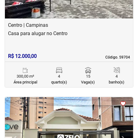
Centro | Campinas
Casa para alugar no Centro
R$ 12.000,00
Código. 59704
Código. 59704
300,00 m²
4
15
4
Área principal
quarto(s)
Vaga(s)
banho(s)
<
<
<
<