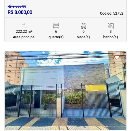
R$ 8.000,00
R$ 8.000,00
Código. 52752
Código. 52752
222,22 m²
6
0
3
Área principal
quarto(s)
Vaga(s)
banho(s)
<
<
<
<
‹
›
Previous
Next