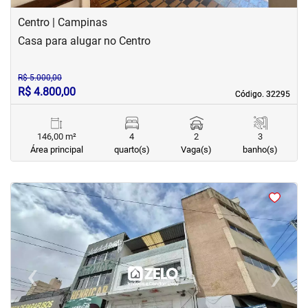
Centro | Campinas
Casa para alugar no Centro
R$ 5.000,00
R$ 4.800,00
Código. 32295
Código. 32295
146,00 m²
4
2
3
Área principal
quarto(s)
Vaga(s)
banho(s)
<
<
<
<
‹
›
Previous
Next