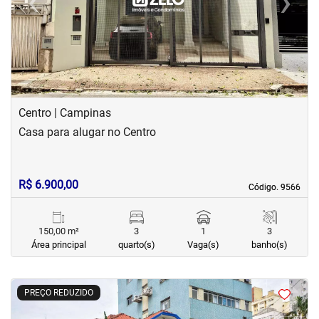
‹
›
Previous
Next
Centro | Campinas
Casa para alugar no Centro
R$ 6.900,00
Código. 9566
Código. 9566
150,00 m²
3
1
3
Área principal
quarto(s)
Vaga(s)
banho(s)
<
<
<
<
PREÇO REDUZIDO