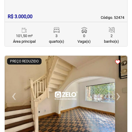
R$ 3.000,00
Código. 52474
Código. 52474
101,50 m²
3
0
2
Área principal
quarto(s)
Vaga(s)
banho(s)
<
<
<
<
PREÇO REDUZIDO
‹
›
Previous
Next