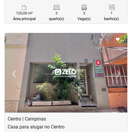
120,00 m²
3
3
1
Área principal
quarto(s)
Vaga(s)
banho(s)
<
<
<
<
‹
›
Previous
Next
Centro | Campinas
Casa para alugar no Centro