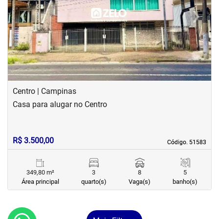
‹
›
Previous
Next
Centro | Campinas
Casa para alugar no Centro
R$ 3.500,00
Código. 51583
Código. 51583
349,80 m²
3
8
5
Área principal
quarto(s)
Vaga(s)
banho(s)