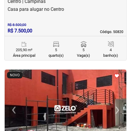
Centro | Campinas
Casa para alugar no Centro
R$ 8.500,00
R$ 7.500,00
Código. 50820
Código. 50820
205,90 m²
5
5
4
Área principal
quarto(s)
Vaga(s)
banho(s)
<
<
<
<
NOVO
‹
›
Previous
Next