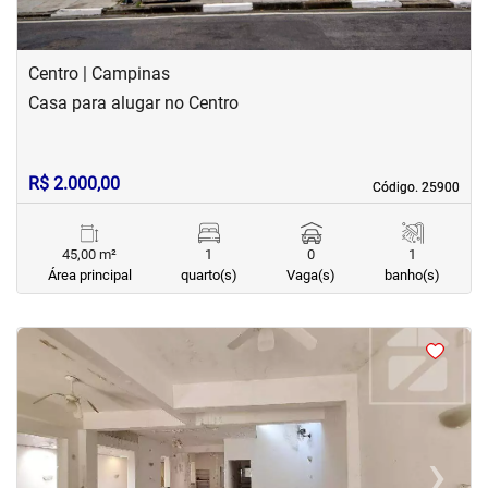
Centro | Campinas
Casa para alugar no Centro
R$ 2.000,00
Código. 25900
Código. 25900
45,00 m²
1
0
1
Área principal
quarto(s)
Vaga(s)
banho(s)
<
<
<
<
‹
›
Previous
Next