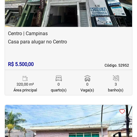
Centro | Campinas
Casa para alugar no Centro
R$ 5.500,00
Código. 52952
Código. 52952
320,00 m²
0
0
3
Área principal
quarto(s)
Vaga(s)
banho(s)
<
<
<
<