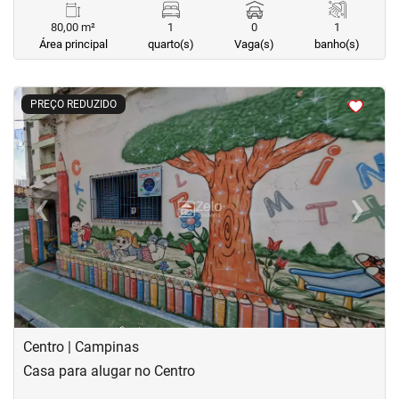
80,00 m²
1
0
1
Área principal
quarto(s)
Vaga(s)
banho(s)
<
<
<
<
PREÇO REDUZIDO
‹
›
Previous
Next
Centro | Campinas
Casa para alugar no Centro