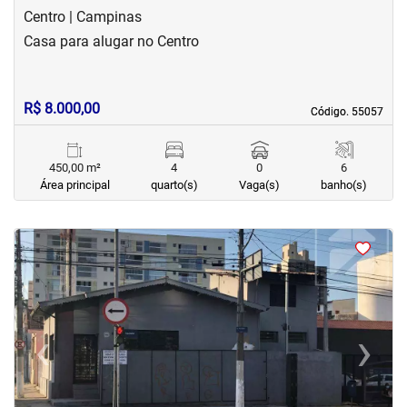
Centro | Campinas
Casa para alugar no Centro
R$ 8.000,00
Código. 55057
Código. 55057
450,00 m²
4
0
6
Área principal
quarto(s)
Vaga(s)
banho(s)
<
<
<
<
‹
›
Previous
Next