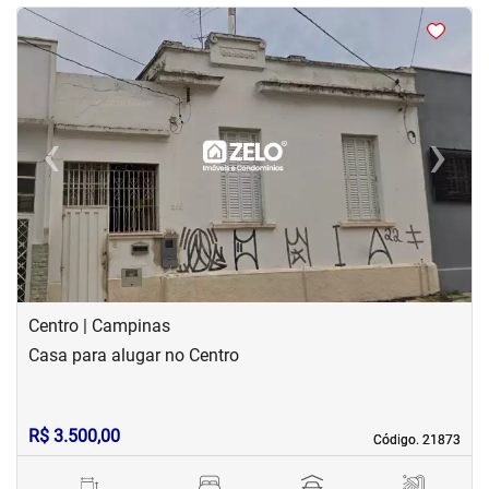
<
<
<
<
‹
›
Previous
Next
Centro | Campinas
Casa para alugar no Centro
R$ 3.500,00
Código. 21873
Código. 21873