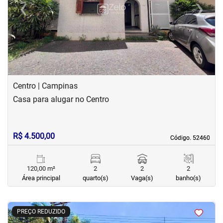
‹
›
Previous
Next
Centro | Campinas
Casa para alugar no Centro
R$ 4.500,00
Código. 52460
Código. 52460
120,00 m²
2
2
2
Área principal
quarto(s)
Vaga(s)
banho(s)
<
<
<
<
PREÇO REDUZIDO