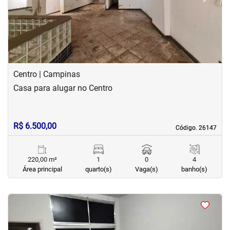
Centro | Campinas
Casa para alugar no Centro
R$ 6.500,00
Código. 26147
Código. 26147
220,00 m²
1
0
4
Área principal
quarto(s)
Vaga(s)
banho(s)
<
<
<
<