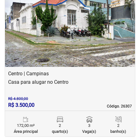
‹
›
Previous
Next
Centro | Campinas
Casa para alugar no Centro
R$ 4.800,00
R$ 3.500,00
Código. 26307
Código. 26307
172,00 m²
2
3
2
Área principal
quarto(s)
Vaga(s)
banho(s)