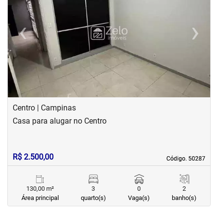
‹
›
Previous
Next
Centro | Campinas
Casa para alugar no Centro
R$ 2.500,00
Código. 50287
Código. 50287
130,00 m²
3
0
2
Área principal
quarto(s)
Vaga(s)
banho(s)