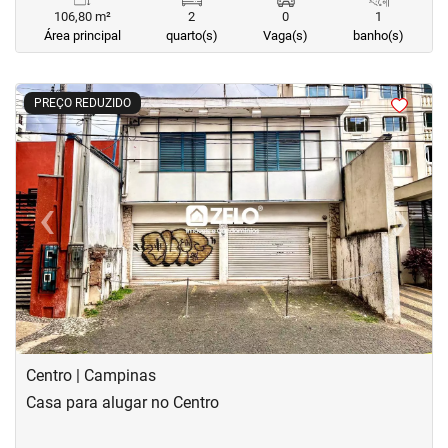
106,80 m²
2
0
1
Área principal
quarto(s)
Vaga(s)
banho(s)
<
<
<
<
PREÇO REDUZIDO
‹
›
Previous
Next
Centro | Campinas
Casa para alugar no Centro