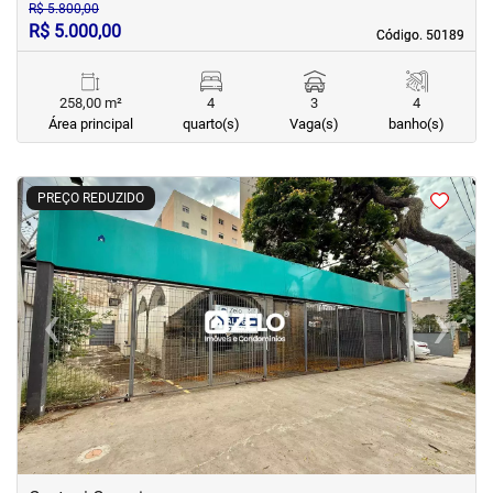
R$ 5.800,00
R$ 5.000,00
Código. 50189
Código. 50189
258,00 m²
4
3
4
Área principal
quarto(s)
Vaga(s)
banho(s)
<
<
<
<
PREÇO REDUZIDO
‹
›
Previous
Next