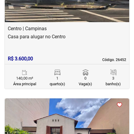
Centro | Campinas
Casa para alugar no Centro
R$ 3.600,00
Código. 26452
Código. 26452
140,00 m²
1
0
3
Área principal
quarto(s)
Vaga(s)
banho(s)
<
<
<
<