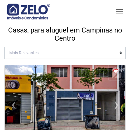
Casas, para aluguel em Campinas no
Centro
<
<
<
<
‹
›
Previous
Next