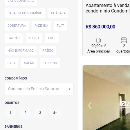
CASA COMERCIAL
Apartamento à venda
condomínio Condomíni
CASA EM CONDOMÍNIO
CHÁCARA
COBERTURA
FAZENDA
FLAT
R$ 360.000,00
GALPÃO
KITNET
LOFT
90,00 m²
2
NÃO INFORMADO
PRÉDIO
Área principal
quarto(s
SALA
SALÃO
TERRENO
<
<
<
<
CONDOMÍNIOS
Condomínio Edificio Saturno
‹
QUARTOS
Previous
1
2
3
4+
BANHEIROS