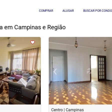
COMPRAR
ALUGAR
BUSCAR POR CONDO
da em Campinas e Região
<
<
<
<
›
‹
Next
Previous
Centro | Campinas