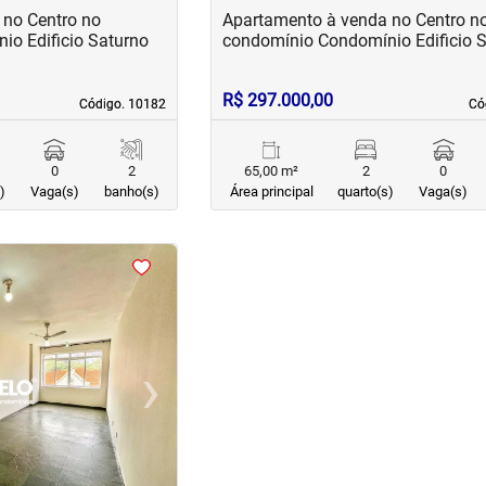
 no Centro no
Apartamento à venda no Centro n
o Edificio Saturno
condomínio Condomínio Edificio 
R$ 297.000,00
Código. 10182
Código. 10182
Có
Có
0
2
65,00 m²
2
0
)
Vaga(s)
banho(s)
Área principal
quarto(s)
Vaga(s)
›
Next