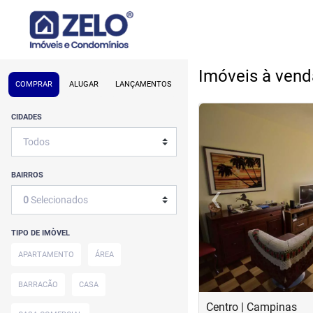
Imóveis à ven
COMPRAR
ALUGAR
LANÇAMENTOS
<
<
<
<
CIDADES
BAIRROS
‹
0
Selecionados
Previous
TIPO DE IMÒVEL
APARTAMENTO
ÁREA
BARRACÃO
CASA
Centro | Campinas